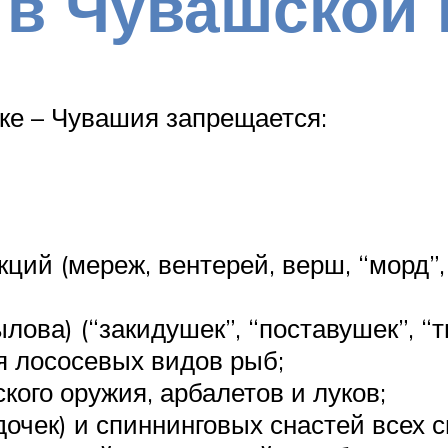
 в Чувашской 
ке – Чувашия запрещается:
кций (мереж, вентерей, верш, “морд”,
ова) (“закидушек”, “поставушек”, “ты
 лососевых видов рыб;
кого оружия, арбалетов и луков;
удочек) и спиннинговых снастей всех