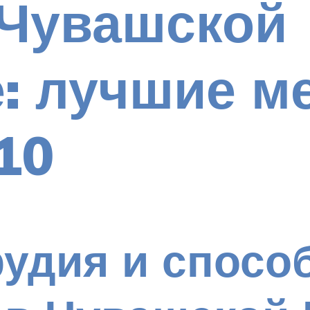
 Чувашской
: лучшие ме
10
рудия и спосо