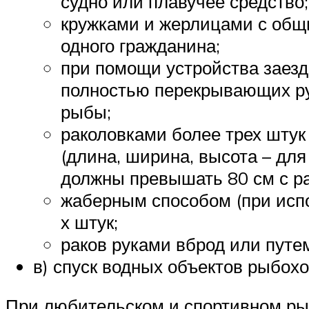
судно или плавучее средство;
кружками и жерлицами с общи
одного гражданина;
при помощи устройства заездо
полностью перекрывающих ру
рыбы;
раколовками более трех штук
(длина, ширина, высота – для
должны превышать 80 см с ра
жаберным способом (при испо
х штук;
раков руками вброд или путе
в) спуск водных объектов рыбох
При любительском и спортивном рыб