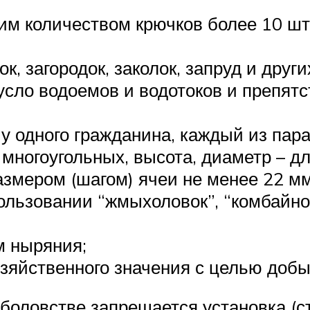
м количеством крючков более 10 шту
к, загородок, заколок, запруд и друг
сло водоемов и водотоков и препя
 у одного гражданина, каждый из па
 многоугольных, высота, диаметр – д
змером (шагом) ячеи не менее 22 мм
льзовании “жмыхоловок”, “комбайнов
м ныряния;
озяйственного значения с целью добы
оловстве запрещается установка (с