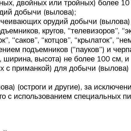
ных, двойных или тройных) более 10 
дий добычи (вылова);
чеивающих орудий добычи (вылова) 
дъемников, кругов, “телевизоров”, “эк
к”, “саков”, “котцов”, “крылаток”, “не
чением подъемников (“пауков”) и черп
 ширина, высота) не более 100 см, и
х с приманкой) для добычи (вылова) 
ва) (остроги и другие), за исключен
го с использованием специальных пи