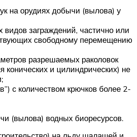
к на орудиях добычи (вылова) у
их видов заграждений, частично или
тствующих свободному перемещению
раметров разрешаемых раколовок
ля конических и цилиндрических) не
;
”) с количеством крючков более 2-
чи (вылова) водных биоресурсов.
троительство) на льду шалашей и