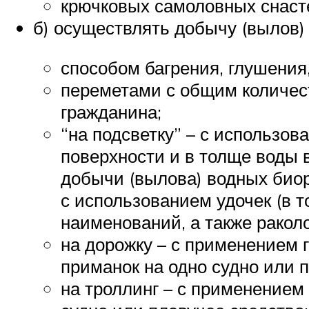
крючковых самоловных снаст
б) осуществлять добычу (вылов)
способом багрения, глушения,
переметами с общим количест
гражданина;
“на подсветку” – с использо
поверхности и в толще воды в
добычи (вылова) водных био
с использованием удочек (в т
наименований, а также раколо
на дорожку – с применением 
приманок на одно судно или п
на троллинг – с применением