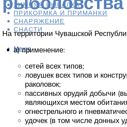
рыболовства
ЗИМНЯЯ РЫБАЛКА
ПРИКОРМКА И ПРИМАНКИ
СНАРЯЖЕНИЕ
СНАСТИ
На территории Чувашской Республи
Меню
а) применение:
сетей всех типов;
ловушек всех типов и констру
раколовок;
пассивных орудий добычи (выл
являющихся местом обитания
огнестрельного и пневматичес
удочек (в том числе донных 