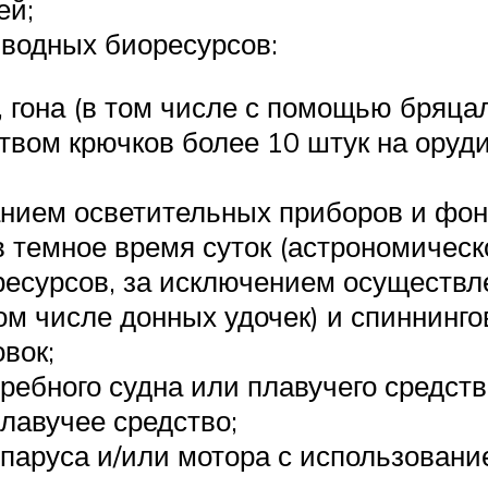
ей;
 водных биоресурсов:
 гона (в том числе с помощью бряцал
вом крючков более 10 штук на оруди
ванием осветительных приборов и фо
 темное время суток (астрономическо
ресурсов, за исключением осуществл
ом числе донных удочек) и спиннинго
вок;
гребного судна или плавучего средст
лавучее средство;
 паруса и/или мотора с использовани