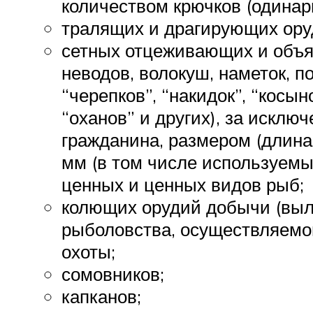
количеством крючков (одинар
тралящих и драгирующих ору
сетных отцеживающих и объя
неводов, волокуш, наметок, по
“черепков”, “накидок”, “косыно
“оханов” и других), за исклю
гражданина, размером (длина,
мм (в том числе используемы
ценных и ценных видов рыб;
колющих орудий добычи (выло
рыболовства, осуществляемо
охоты;
сомовников;
капканов;