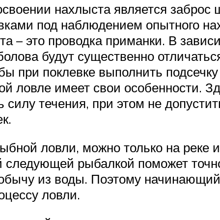
воении нахлыста является заброс шн
вками под наблюдением опытного на
 – это проводка приманки. В зависи
болова будут существенно отличатьс
обы при поклевке выполнить подсечку
й ловле имеет свои особенности. Зд
ь силу течения, при этом не допусти
к.
рыбной ловли, можно только на реке 
ой следующей рыбалкой поможет точно
добычу из воды. Поэтому начинающий
оцессу ловли.