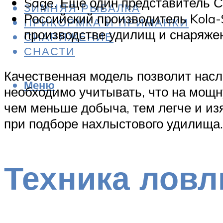
Sage. Еще один представитель 
ЗИМНЯЯ РЫБАЛКА
Российский производитель Kola-
ПРИКОРМКА И ПРИМАНКИ
производстве удилищ и снаряже
СНАРЯЖЕНИЕ
СНАСТИ
Качественная модель позволит насла
Меню
необходимо учитывать, что на мощн
чем меньше добыча, тем легче и из
при подборе нахлыстового удилища.
Техника ловл