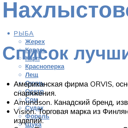
Нахлыстов
РЫБА
Жерех
Список лучши
Карась
Карп
Красноперка
Лещ
Окунь
Американская фирма ORVIS, осно
Осетр
снаряжения.
Сом
Amundson. Канадский бренд, из
Судак
Vision. Торговая марка из Финл
Форель
изделий.
Щука