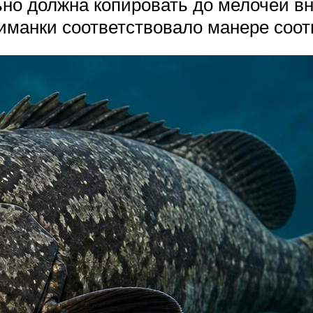
ьно должна копировать до мелочей вн
иманки соответствовало манере соот