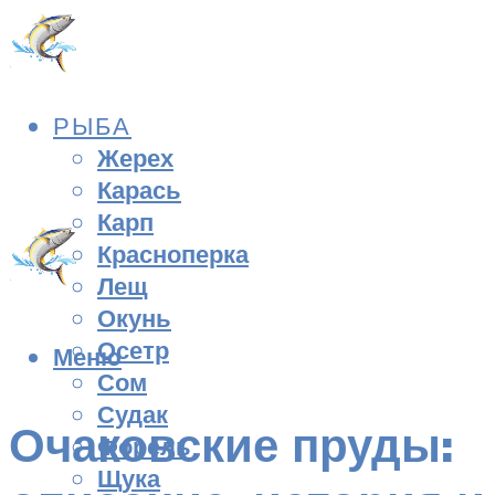
РЫБА
Жерех
Карась
Карп
Красноперка
Лещ
Окунь
Осетр
Меню
Сом
Судак
Очаковские пруды:
Форель
Щука