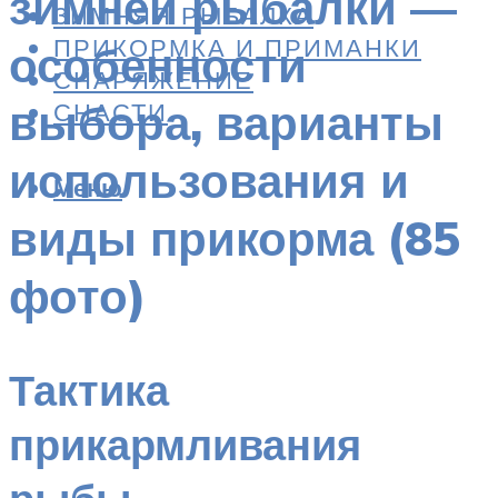
зимней рыбалки —
ЗИМНЯЯ РЫБАЛКА
ПРИКОРМКА И ПРИМАНКИ
особенности
СНАРЯЖЕНИЕ
выбора, варианты
СНАСТИ
использования и
Меню
виды прикорма (85
фото)
Тактика
прикармливания