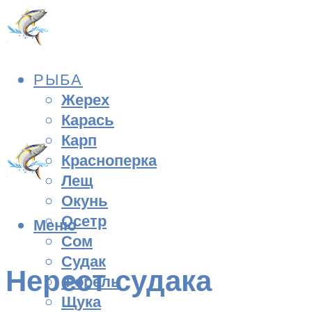
РЫБА
Жерех
Карась
Карп
Красноперка
Лещ
Окунь
Осетр
Меню
Сом
Судак
Нерест судака
Форель
Щука