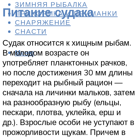
ЗИМНЯЯ РЫБАЛКА
Питание судака
ПРИКОРМКА И ПРИМАНКИ
СНАРЯЖЕНИЕ
СНАСТИ
Судак относится к хищным рыбам.
В молодом возрасте он
Меню
употребляет планктонных рачков,
но после достижения 30 мм длины
переходит на рыбный рацион —
сначала на личинки мальков, затем
на разнообразную рыбу (ельцы,
пескари, плотва, уклейка, ерш и
др.). Взрослые особи не уступают в
прожорливости щукам. Причем в