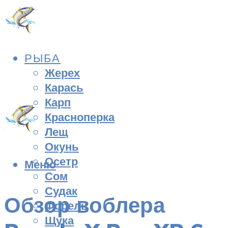
РЫБА
Жерех
Карась
Карп
Красноперка
Лещ
Окунь
Осетр
Меню
Сом
Судак
Обзор воблера
Форель
Щука