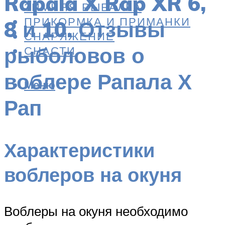
Rapala X Rap XR 6,
ЗИМНЯЯ РЫБАЛКА
ПРИКОРМКА И ПРИМАНКИ
8 и 10. Отзывы
СНАРЯЖЕНИЕ
рыболовов о
СНАСТИ
воблере Рапала Х
Меню
Рап
Характеристики
воблеров на окуня
Воблеры на окуня необходимо