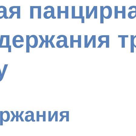
ая панцирн
одержания т
у
ержания