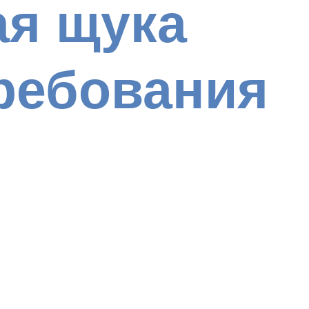
ая щука
ребования