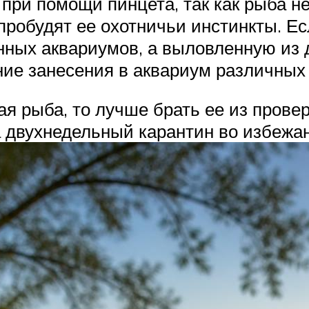
ри помощи пинцета, так как рыба не 
пробудят ее охотничьи инстинкты. Е
енных аквариумов, а выловленную из 
ние занесения в аквариум различных
ая рыба, то лучше брать ее из пров
а двухнедельный карантин во избежа