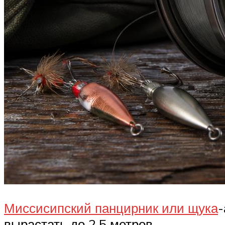
Миссисипский панцирник или щука
-
вырастать до 2,5 метров.