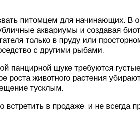
звать питомцем для начинающих. В 
публичные аквариумы и создавая би
итателя только в пруду или просторн
оседство с другими рыбами.
й панцирной щуке требуются густые 
ре роста животного растения убирают
вещение тусклым.
 встретить в продаже, и не всегда 