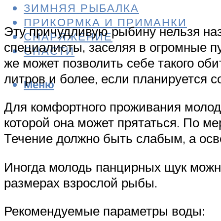
ЗИМНЯЯ РЫБАЛКА
ПРИКОРМКА И ПРИМАНКИ
Эту причудливую рыбину нельзя на
СНАРЯЖЕНИЕ
специалисты, заселяя в огромные 
СНАСТИ
же может позволить себе такого об
литров и более, если планируется с
Меню
Для комфортного проживания молодо
которой она может прятаться. По ме
Течение должно быть слабым, а ос
Иногда молодь панцирных щук можно
размерах взрослой рыбы.
Рекомендуемые параметры воды: