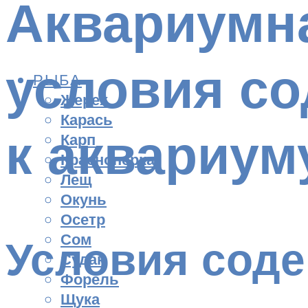
Аквариумн
условия с
РЫБА
Жерех
Карась
к аквариум
Карп
Красноперка
Лещ
Окунь
Осетр
Сом
Условия сод
Судак
Форель
Щука