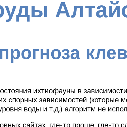
руды Алтайс
прогноза кле
состояния ихтиофауны в зависимости
их спорных зависимостей (которые м
уровня воды и т.д.) алгоритм не испол
овных сайтах, где-то проще, где-то 