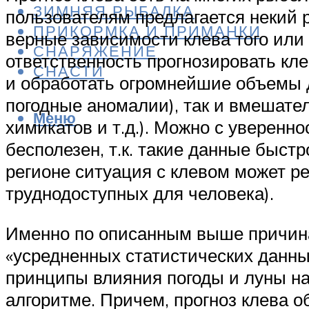
ЗИМНЯЯ РЫБАЛКА
пользователям предлагается некий р
ПРИКОРМКА И ПРИМАНКИ
верные зависимости клева того или 
СНАРЯЖЕНИЕ
ответственность прогнозировать кле
СНАСТИ
и обработать огромнейшие объемы д
погодные аномалии), так и вмешател
Меню
химикатов и т.д.). Можно с уверенно
бесполезен, т.к. такие данные быстр
регионе ситуация с клевом может ре
труднодоступных для человека).
Именно по описанным выше причина
«усредненных статистических данны
принципы влияния погоды и луны н
алгоритме. Причем, прогноз клева о