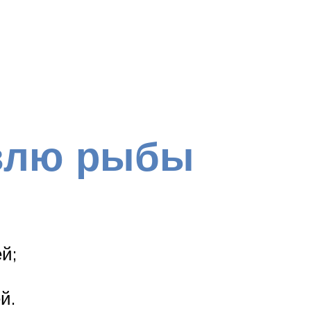
влю рыбы
й;
й.