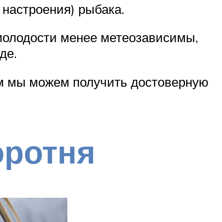
 настроения) рыбака.
 молодости менее метеозависимы,
де.
рым мы можем получить достоверную
оротня