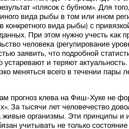
езультат «плясок с бубном». Для тог
иного вида рыбы в том или ином реги
в конкретного вида рыбы) с привязко
анных. При этом нужно учесть как п
ьство человека (регулирование уровн
стью заявить, что подробной статисти
о устаревают и теряют актуальность.
зко меняться всего в течении пары л
м прогноз клева на Фиш-Хуке не фор
х». За тысячи лет человечество дов
а живые организмы. Эти принципы и 
бязан учитывать не только состояние 