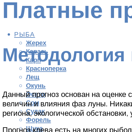
Платные п
РЫБА
Жерех
Методология 
Карась
Карп
Красноперка
Лещ
Окунь
Данный прогноз основан на оценке 
Осетр
Сом
величин и влияния фаз луны. Никак
Судак
региона, экологической обстановки, 
Форель
Щука
Прогноз клева есть на многих рыбол