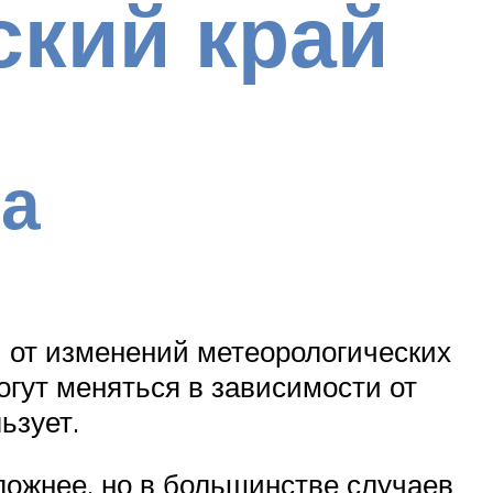
кий край
ва
 от изменений метеорологических
огут меняться в зависимости от
ьзует.
сложнее, но в большинстве случаев