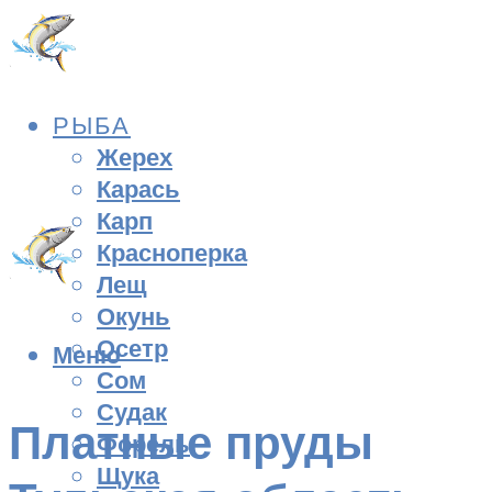
РЫБА
Жерех
Карась
Карп
Красноперка
Лещ
Окунь
Осетр
Меню
Сом
Судак
Платные пруды
Форель
Щука