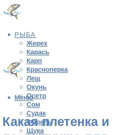
РЫБА
Жерех
Карась
Карп
Красноперка
Лещ
Окунь
Осетр
Меню
Сом
Судак
Какая плетенка и
Форель
Щука