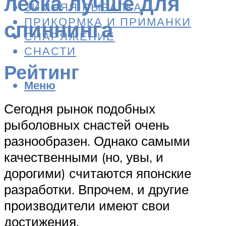
леска лучше для
ЗИМНЯЯ РЫБАЛКА
ПРИКОРМКА И ПРИМАНКИ
спиннинга
СНАРЯЖЕНИЕ
СНАСТИ
Рейтинг
Меню
Сегодня рынок подобных
рыболовных снастей очень
разнообразен. Однако самыми
качественными (но, увы, и
дорогими) считаются японские
разработки. Впрочем, и другие
производители имеют свои
достижения.