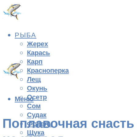
РЫБА
Жерех
Карась
Карп
Красноперка
Лещ
Окунь
Осетр
Меню
Сом
Судак
Поплавочная снасть
Форель
Щука