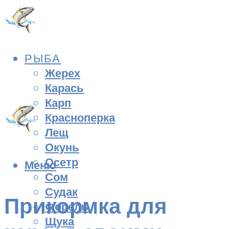
РЫБА
Жерех
Карась
Карп
Красноперка
Лещ
Окунь
Осетр
Меню
Сом
Судак
Прикормка для
Форель
Щука