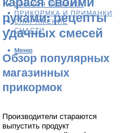
карася своими
ЗИМНЯЯ РЫБАЛКА
ПРИКОРМКА И ПРИМАНКИ
руками: рецепты
СНАРЯЖЕНИЕ
удачных смесей
СНАСТИ
Меню
Обзор популярных
магазинных
прикормок
Производители стараются
выпустить продукт