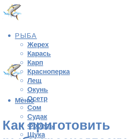
РЫБА
Жерех
Карась
Карп
Красноперка
Лещ
Окунь
Осетр
Меню
Сом
Судак
Как приготовить
Форель
Щука