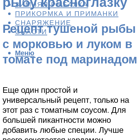
рыбу красноглазку
ЗИМНЯЯ РЫБАЛКА
ПРИКОРМКА И ПРИМАНКИ
СНАРЯЖЕНИЕ
Рецепт тушеной рыбы
СНАСТИ
с морковью и луком в
Меню
томате под маринадом
Еще один простой и
универсальный рецепт, только на
этот раз с томатным соусом. Для
большей пикантности можно
добавить любые специи. Лучше
всего сочетается кардамон,