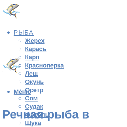
РЫБА
Жерех
Карась
Карп
Красноперка
Лещ
Окунь
Осетр
Меню
Сом
Судак
Речная рыба в
Форель
Щука