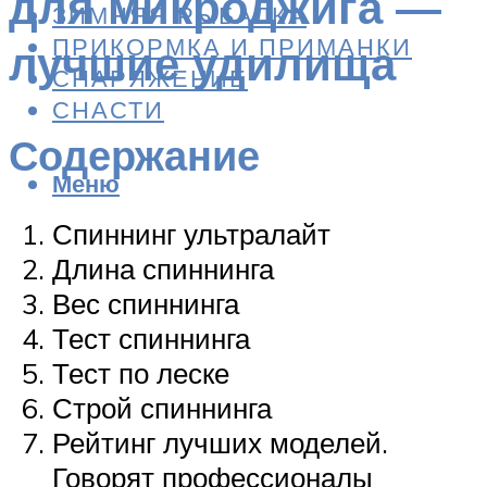
для микроджига —
ЗИМНЯЯ РЫБАЛКА
ПРИКОРМКА И ПРИМАНКИ
лучшие удилища
СНАРЯЖЕНИЕ
СНАСТИ
Содержание
Меню
Спиннинг ультралайт
Длина спиннинга
Вес спиннинга
Тест спиннинга
Тест по леске
Строй спиннинга
Рейтинг лучших моделей.
Говорят профессионалы