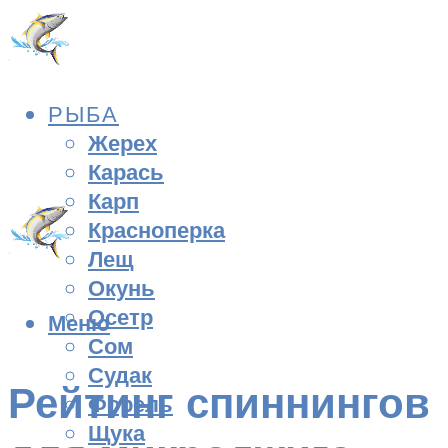
РЫБА
Жерех
Карась
Карп
Красноперка
Лещ
Окунь
Осетр
Меню
Сом
Судак
Рейтинг спиннингов
Форель
Щука