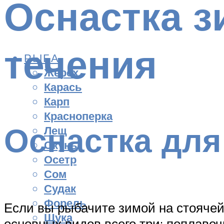
Оснастка з
течения
РЫБА
Жерех
Карась
Карп
Красноперка
Оснастка для
Лещ
Окунь
Осетр
Сом
Судак
Форель
Если вы рыбачите зимой на стоячей 
Щука
основных видов всего три: поплаво