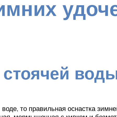
имних удоч
 стоячей вод
воде, то правильная оснастка зимне
чная, мормышечная с кивком и безмо