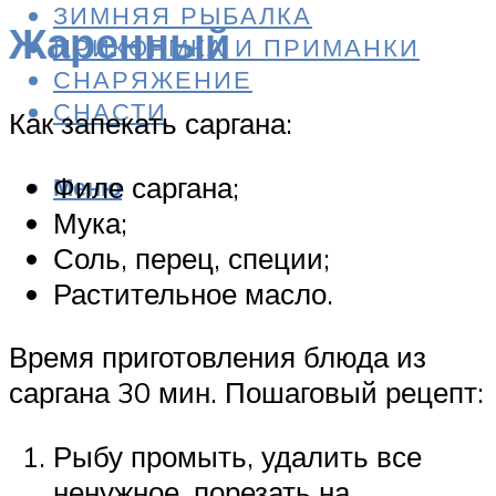
ЗИМНЯЯ РЫБАЛКА
Жаренный
ПРИКОРМКА И ПРИМАНКИ
СНАРЯЖЕНИЕ
СНАСТИ
Как запекать саргана:
Филе саргана;
Меню
Мука;
Соль, перец, специи;
Растительное масло.
Время приготовления блюда из
саргана 30 мин. Пошаговый рецепт:
Рыбу промыть, удалить все
ненужное, порезать на