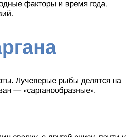
одные факторы и время года,
вий.
аргана
аты. Лучеперые рыбы делятся на
зван — «сарганообразные».
н сверху, а другой снизу, почти у