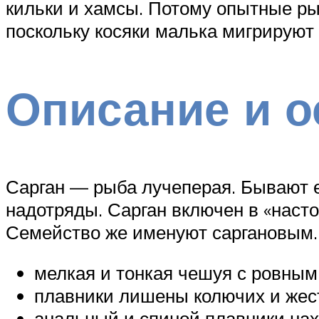
кильки и хамсы. Потому опытные ры
поскольку косяки малька мигрируют
Описание и о
Сарган — рыба лучеперая. Бывают е
надотряды. Сарган включен в «насто
Семейство же именуют саргановым. 
мелкая и тонкая чешуя с ровным
плавники лишены колючих и жес
анальный и спиной плавники наход