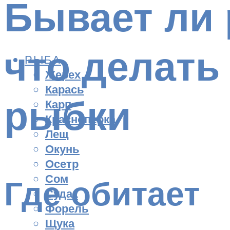
Бывает ли 
что делат
РЫБА
Жерех
Карась
рыбки
Карп
Красноперка
Лещ
Окунь
Осетр
Сом
Где обитает
Судак
Форель
Щука