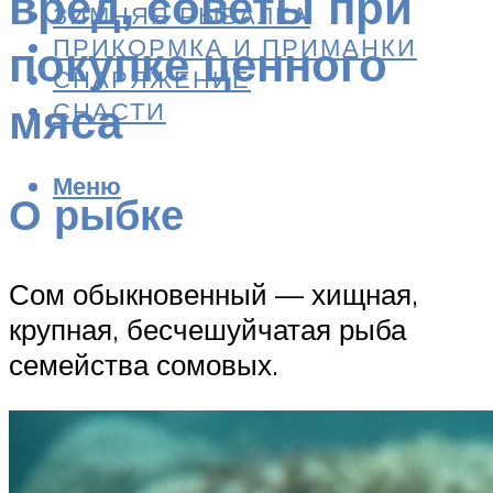
вред, советы при
ЗИМНЯЯ РЫБАЛКА
ПРИКОРМКА И ПРИМАНКИ
покупке ценного
СНАРЯЖЕНИЕ
мяса
СНАСТИ
Меню
О рыбке
Сом обыкновенный — хищная,
крупная, бесчешуйчатая рыба
семейства сомовых.