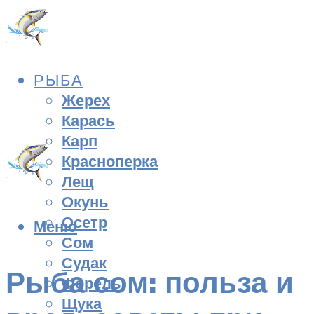
РЫБА
Жерех
Карась
Карп
Красноперка
Лещ
Окунь
Осетр
Меню
Сом
Судак
Рыба сом: польза и
Форель
Щука