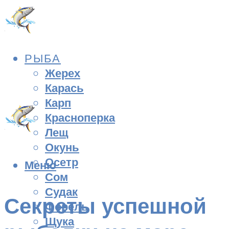
РЫБА
Жерех
Карась
Карп
Красноперка
Лещ
Окунь
Осетр
Меню
Сом
Судак
Секреты успешной
Форель
Щука