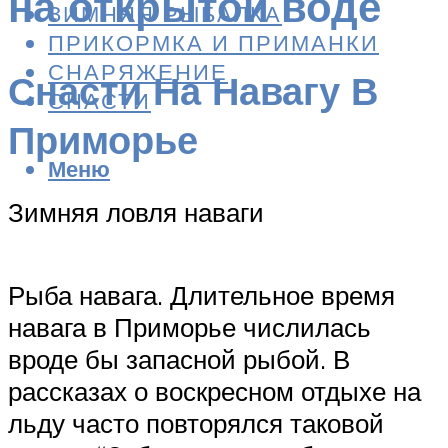
на открытой воде
ЗИМНЯЯ РЫБАЛКА
ПРИКОРМКА И ПРИМАНКИ
СНАРЯЖЕНИЕ
Снасти На Навагу В
СНАСТИ
Приморье
Меню
Зимняя ловля наваги
Рыба навага. Длительное время
навага в Приморье числилась
вроде бы запасной рыбой. В
рассказах о воскресном отдыхе на
льду часто повторялся таковой