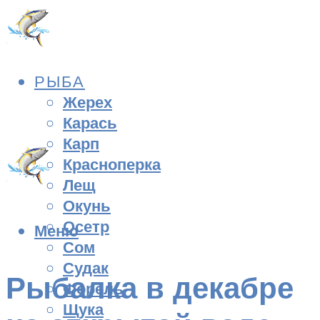
РЫБА
Жерех
Карась
Карп
Красноперка
Лещ
Окунь
Осетр
Меню
Сом
Судак
Рыбалка в декабре
Форель
Щука