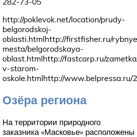
282-73-05
http://poklevok.net/location/prudy-
belgorodskoj-
oblasti.htmlhttp://firstfisher.ru/rybny
mesta/belgorodskaya-
oblast.htmlhttp://fastcarp.ru/zametka
v-starom-
oskole.htmlhttp://www.belpressa.ru/
Озёра региона
На территории природного
заказника «Масковье» расположены