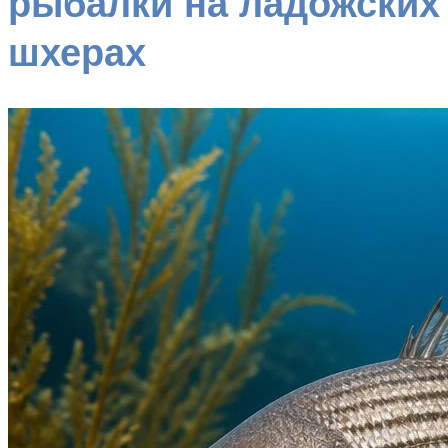
рыбалки на ладожских
шхерах