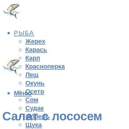
РЫБА
Жерех
Карась
Карп
Красноперка
Лещ
Окунь
Осетр
Меню
Сом
Судак
Салат с лососем
Форель
Щука