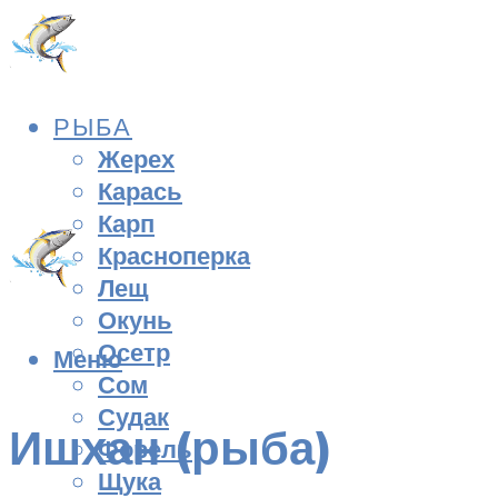
РЫБА
Жерех
Карась
Карп
Красноперка
Лещ
Окунь
Осетр
Меню
Сом
Судак
Ишхан (рыба)
Форель
Щука