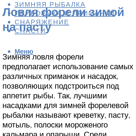
ЗИМНЯЯ РЫБАЛКА
Ловля форели зимой
ПРИКОРМКА И ПРИМАНКИ
СНАРЯЖЕНИЕ
на пасту
СНАСТИ
Меню
Зимняя ловля форели
предполагает использование самых
различных приманок и насадок,
позволяющих подстроиться под
аппетит рыбы. Так, лучшими
насадками для зимней форелевой
рыбалки называют креветку, пасту,
мотыль, полоски мороженого
кальмара и опарыши. Среди