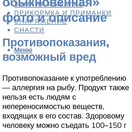
обыкновенная»
ЗИМНЯЯ РЫБАЛКА
ПРИКОРМКА И ПРИМАНКИ
фото и описание
СНАРЯЖЕНИЕ
СНАСТИ
Противопоказания,
Меню
возможный вред
Противопоказание к употреблению
— аллергия на рыбу. Продукт также
нельзя есть людям с
непереносимостью веществ,
входящих в его состав. Здоровому
человеку можно съедать 100–150 г