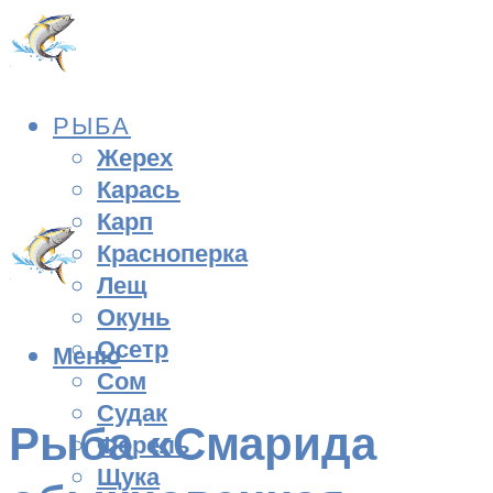
РЫБА
Жерех
Карась
Карп
Красноперка
Лещ
Окунь
Осетр
Меню
Сом
Судак
Рыба «Смарида
Форель
Щука