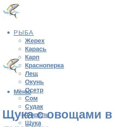
РЫБА
Жерех
Карась
Карп
Красноперка
Лещ
Окунь
Осетр
Меню
Сом
Судак
Щука с овощами в
Форель
Щука