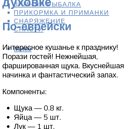
духовке
ЗИМНЯЯ РЫБАЛКА
ПРИКОРМКА И ПРИМАНКИ
СНАРЯЖЕНИЕ
По-еврейски
СНАСТИ
Интересное кушанье к празднику!
Меню
Порази гостей! Нежнейшая,
фаршированная щука. Вкуснейшая
начинка и фантастический запах.
Компоненты:
Щука — 0.8 кг.
Яйца — 5 шт.
Лук — 1 шт.