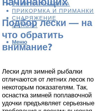
начинающих
ЗИМНЯЯ РЫБАЛКА
ПРИКОРМКА И ПРИМАНКИ
СНАРЯЖЕНИЕ
Подбор лески — на
СНАСТИ
что обратить
Меню
внимание?
Лески для зимней рыбалки
отличаются от летних лесок по
некоторым показателям. Так,
оснастка зимней поплавочной
удочки предъявляет серьезные
требования к лескам: высокая