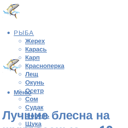
РЫБА
Жерех
Карась
Карп
Красноперка
Лещ
Окунь
Осетр
Меню
Сом
Судак
Лучшие блесна на
Форель
Щука