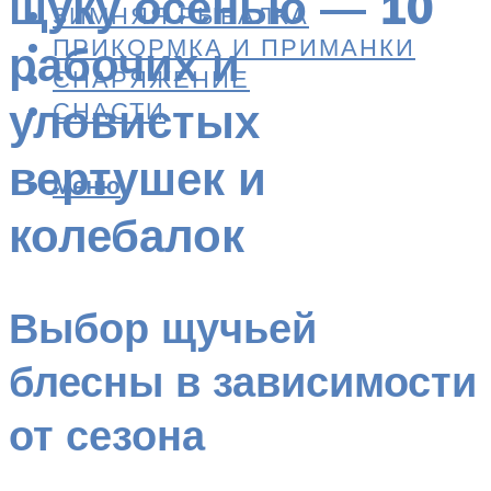
щуку осенью — 10
ЗИМНЯЯ РЫБАЛКА
ПРИКОРМКА И ПРИМАНКИ
рабочих и
СНАРЯЖЕНИЕ
уловистых
СНАСТИ
вертушек и
Меню
колебалок
Выбор щучьей
блесны в зависимости
от сезона