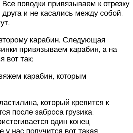
 Все поводки привязываем к отрезку
 друга и не касались между собой.
ут.
 второму карабин. Следующая
езинки привязываем карабин, а на
 вот так:
 вяжем карабин, которым
ластилина, который крепится к
ся после заброса грузика.
ристегивается один конец
е у нас получится вот такая