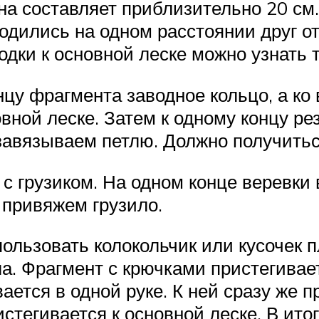
на составляет приблизительно 20 см.
одились на одном расстоянии друг от
одки к основной леске можно узнать т
цу фрагмента заводное кольцо, а ко
овной леске. Затем к одному концу р
завязываем петлю. Должно получиться
 с грузиком. На одном конце веревки
м привяжем грузило.
ользовать колокольчик или кусочек п
а. Фрагмент с крючками пристегивает
ается в одной руке. К ней сразу же п
стегивается к основной леске. В итог