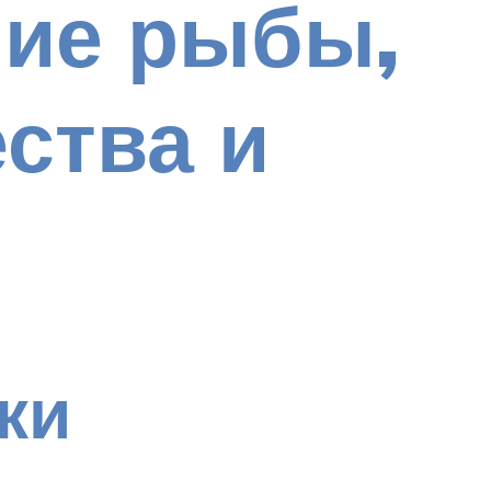
ние рыбы,
ства и
ки