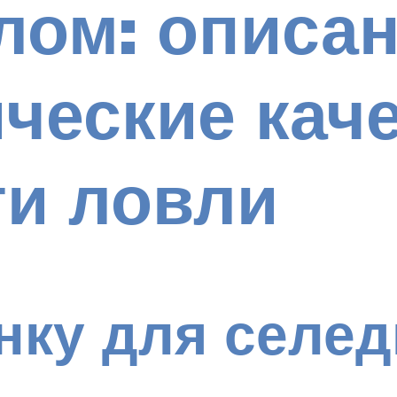
лом: описа
ческие каче
ти ловли
нку для селед