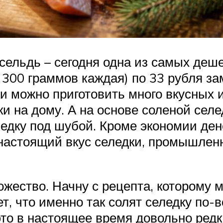
о сельдь – сегодня одна из самых де
 300 граммов каждая) по 33 рубля за
и можно приготовить много вкусных 
ки на дому. А на основе соленой сел
ледку под шубой. Кроме экономии ден
настоящий вкус селедки, промышленн
ожество. Начну с рецепта, которому 
ет, что именно так солят селедку по-
это в настоящее время довольно ред