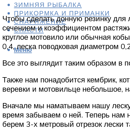
ЗИМНЯЯ РЫБАЛКА
ПРИКОРМКА И ПРИМАНКИ
Чтобы сделать донную резинку для 
СНАРЯЖЕНИЕ
сечением и коэффициентом растяжим
СНАСТИ
круглое мотовило или обычная кобы
0,4, леска поводковая диаметром 0,
Меню
Все это выглядит таким образом в 
Также нам понадобится кембрик, ко
веревки и мотовильце небольшое, н
Вначале мы наматываем нашу леску 
время забываем о ней. Теперь нам 
берем 3-х метровый отрезок лески та