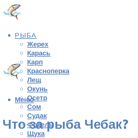
РЫБА
Жерех
Карась
Карп
Красноперка
Лещ
Окунь
Осетр
Меню
Сом
Судак
Что за рыба Чебак?
Форель
Щука