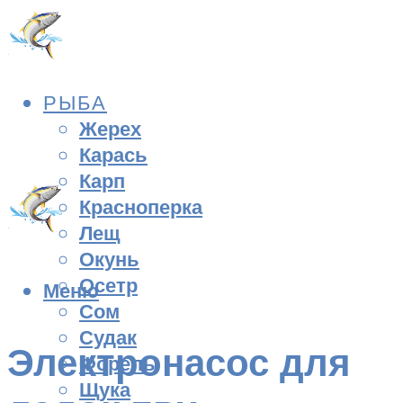
РЫБА
Жерех
Карась
Карп
Красноперка
Лещ
Окунь
Осетр
Меню
Сом
Судак
Электронасос для
Форель
Щука