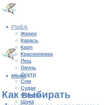
РЫБА
Жерех
Карась
Карп
Красноперка
Лещ
Окунь
Осетр
Меню
Сом
Судак
Как выбирать
Форель
Щука