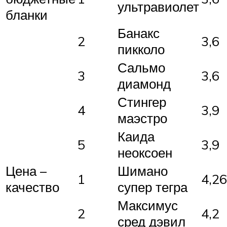
ультравиолет
бланки
Банакс
2
3,6
пикколо
Сальмо
3
3,6
диамонд
Стингер
4
3,9
маэстро
Каида
5
3,9
неоксоен
Цена –
Шимано
1
4,26
качество
супер тегра
Максимус
2
4,2
сред дэвил