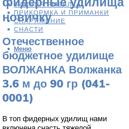
фидерные удилища
ЗИМНЯЯ РЫБАЛКА
ПРИКОРМКА И ПРИМАНКИ
новичку
СНАРЯЖЕНИЕ
СНАСТИ
Отечественное
Меню
бюджетное удилище
ВОЛЖАНКА Волжанка
3.6 м до 90 гр (041-
0001)
В топ фидерных удилищ нами
включена снасть тяжелой