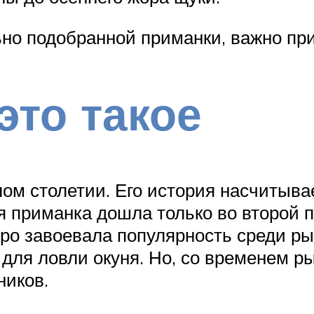
но подобранной приманки, важно пр
это такое
ом столетии. Его история насчитывае
ая приманка дошла только во второй 
тро завоевала популярность среди р
для ловли окуня. Но, со временем ры
ников.