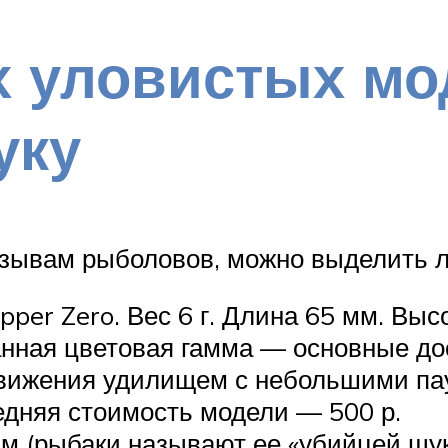
х уловистых мо
уку
зывам рыболовов, можно выделить ли
er Zero. Вес 6 г. Длина 65 мм. Выс
нная цветовая гамма — основные дос
вижения удилищем с небольшими па
едняя стоимость модели — 500 р.
мм (рыбаки называют ее «убийцей щук