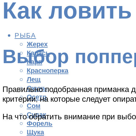
Как ловить
РЫБА
Жерех
Выбор поппе
Карась
Карп
Красноперка
Лещ
Окунь
Правильно подобранная приманка де
Осетр
критерии, на которые следует опира
Сом
Судак
На что обратить внимание при выбо
Форель
Щука