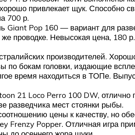
 хорошо привлекает щук. Способно с
а 700 р.
ь Giant Pop 160 — вариант для разв
же проводке. Невысокая цена, 180 р.
встралийских производителей. Хорош
зы по бокам головки, издающие вспл
ое время находиться в ТОПе. Выпус
toon 21 Loco Perro 100 DW, отлично 
ве разведчика мест стоянки рыбы.
соотношению цены к качеству, но об
ley Frenzy Popper. Отличная игра при
ны до осеннего жора щуки.