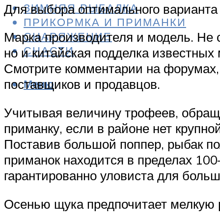
ЗИМНЯЯ РЫБАЛКА
Для выбора оптимального варианта
ПРИКОРМКА И ПРИМАНКИ
Марка производителя и модель. Не 
СНАРЯЖЕНИЕ
СНАСТИ
но и китайская подделка известных 
Смотрите комментарии на форумах,
поставщиков и продавцов.
Меню
Учитывая величину трофеев, обраща
приманку, если в районе нет крупн
Поставив большой поппер, рыбак пол
приманок находится в пределах 100–
гарантированно уловиста для боль
Осенью щука предпочитает мелкую ры