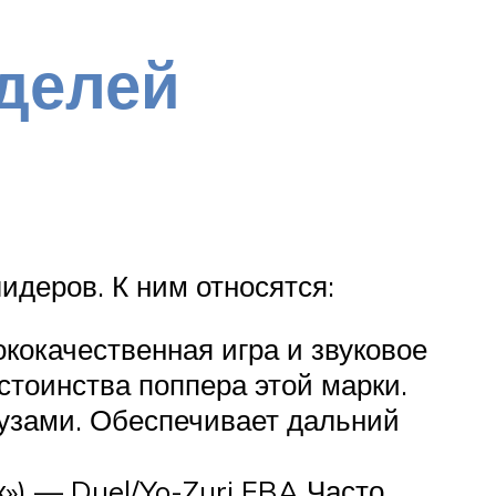
делей
деров. К ним относятся:
ококачественная игра и звуковое
тоинства поппера этой марки.
узами. Обеспечивает дальний
») — Duel/Yo-Zuri EBA Часто