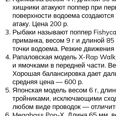
хищники атакуют поппер при пер
поверхности водоема создаются 
атаку. Цена 200 р.
Рыбаки называют поппер Fishyca
приманка, весом 9 г и длиной 85
точки водоема. Резкие движения
Рапаловская модель X-Rap Walk 
и ямочками в передней части. Ве
Хорошая балансировка дает даль
средняя цена — 600 р.
Японская модель весом 6 г, дл
тройниками, исключающими сход
любом виде проводок — отличит
Megabass Pop-X. Длина 65 мм, в