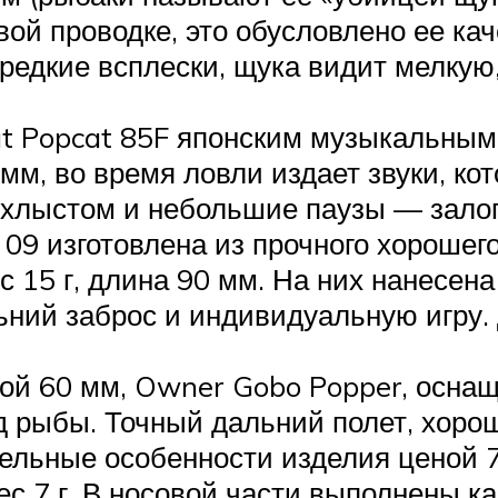
вой проводке, это обусловлено ее ка
редкие всплески, щука видит мелкую
t Popcat 85F японским музыкальным
 мм, во время ловли издает звуки, к
 хлыстом и небольшие паузы — залог 
09 изготовлена из прочного хорошег
с 15 г, длина 90 мм. На них нанесена
ний заброс и индивидуальную игру. 
иной 60 мм, Owner Gobo Popper, осн
 рыбы. Точный дальний полет, хорош
ельные особенности изделия ценой 7
ес 7 г. В носовой части выполнены к