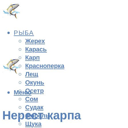
РЫБА
Жерех
Карась
Карп
Красноперка
Лещ
Окунь
Осетр
Меню
Сом
Судак
Нерест карпа
Форель
Щука