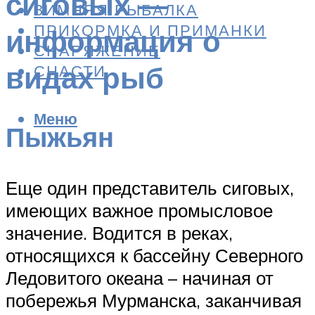
сиговых —
ЗИМНЯЯ РЫБАЛКА
ПРИКОРМКА И ПРИМАНКИ
информация о
СНАРЯЖЕНИЕ
видах рыб
СНАСТИ
Меню
Пыжьян
Еще один представитель сиговых,
имеющих важное промысловое
значение. Водится в реках,
относящихся к бассейну Северного
Ледовитого океана – начиная от
побережья Мурманска, заканчивая