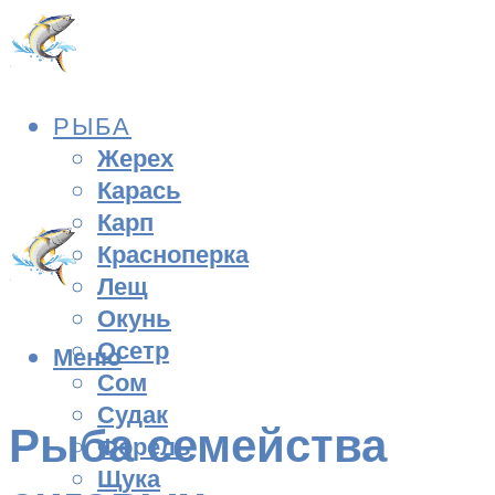
РЫБА
Жерех
Карась
Карп
Красноперка
Лещ
Окунь
Осетр
Меню
Сом
Судак
Рыба семейства
Форель
Щука