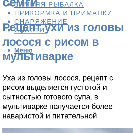
семги
ЗИМНЯЯ РЫБАЛКА
ПРИКОРМКА И ПРИМАНКИ
СНАРЯЖЕНИЕ
Рецепт ухи из головы
СНАСТИ
лосося с рисом в
Меню
мультиварке
Уха из головы лосося, рецепт с
рисом выделяется густотой и
сытностью готового супа, в
мультиварке получается более
наваристой и питательной.