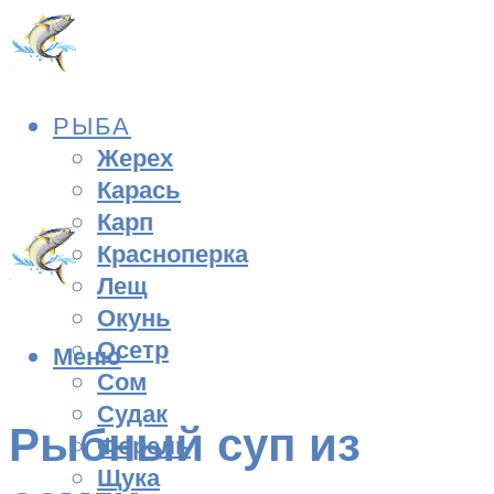
РЫБА
Жерех
Карась
Карп
Красноперка
Лещ
Окунь
Осетр
Меню
Сом
Судак
Рыбный суп из
Форель
Щука