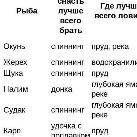
снасть
Где лучш
Рыба
лучше
всего лов
всего
брать
Окунь
спиннинг
пруд, река
Жерех
спиннинг
водохранил
Щука
спиннинг
пруд
глубокая ям
Налим
донка
реке
глубокая ям
Судак
спиннинг
реке
удочка с
Карп
пруд
поплавком