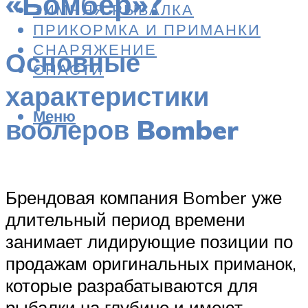
«Бомбер»?
ЗИМНЯЯ РЫБАЛКА
ПРИКОРМКА И ПРИМАНКИ
СНАРЯЖЕНИЕ
Основные
СНАСТИ
характеристики
Меню
воблеров Bomber
Брендовая компания Bomber уже
длительный период времени
занимает лидирующие позиции по
продажам оригинальных приманок,
которые разрабатываются для
рыбалки на глубине и имеют