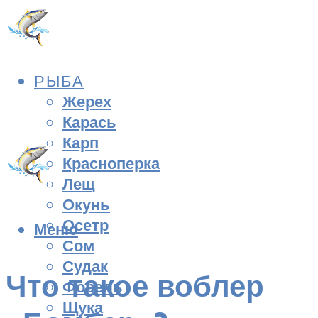
РЫБА
Жерех
Карась
Карп
Красноперка
Лещ
Окунь
Осетр
Меню
Сом
Судак
Что такое воблер
Форель
Щука