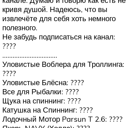
канале. Думаю и говорю как есть не
кривя душой. Надеюсь, что вы
извлечёте для себя хоть немного
полезного.
Не забудь подписаться на канал:
????
…………………………..
Уловистые Воблера для Троллинга:
????
Уловистые Блёсна: ????
Все для Рыбалки: ????
Щука на спиннинг: ????
Катушка на Спиннинг: ????
Лодочный Мотор Parsun T 2.6: ????