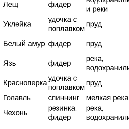
Лещ
фидер
и реки
удочка с
Уклейка
пруд
поплавком
Белый амур
фидер
пруд
река,
Язь
фидер
водохранил
удочка с
Красноперка
пруд
поплавком
Голавль
спиннинг
мелкая река
резинка,
река,
Чехонь
фидер
водохранил