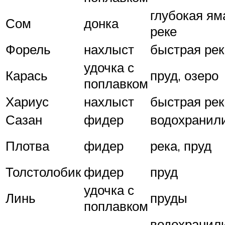
глубокая ям
Сом
донка
реке
Форель
нахлыст
быстрая рек
удочка с
Карась
пруд, озеро
поплавком
Хариус
нахлыст
быстрая рек
Сазан
фидер
водохранил
Плотва
фидер
река, пруд
Толстолобик
фидер
пруд
удочка с
Линь
пруды
поплавком
водохранил