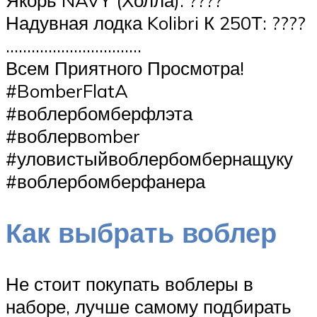
Якорь NAVY (Холла): ????
Надувная лодка Kolibri К 250Т: ????
…………………………..
Всем Приятного Просмотра!
#BomberFlatA
#воблербомберфлэта
#воблервomber
#уловистыйвоблербомбернащуку
#воблербомберфанера
Как выбрать воблер
Не стоит покупать воблеры в
наборе, лучше самому подбирать