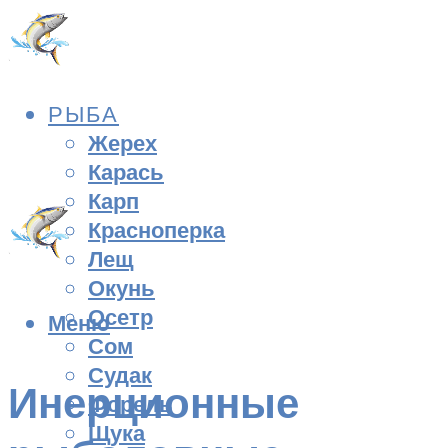
РЫБА
Жерех
Карась
Карп
Красноперка
Лещ
Окунь
Осетр
Меню
Сом
Судак
Инерционные
Форель
Щука