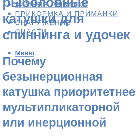
рыболовные
ЗИМНЯЯ РЫБАЛКА
ПРИКОРМКА И ПРИМАНКИ
катушки для
СНАРЯЖЕНИЕ
спиннинга и удочек
СНАСТИ
Меню
Почему
безынерционная
катушка приоритетнее
мультипликаторной
или инерционной