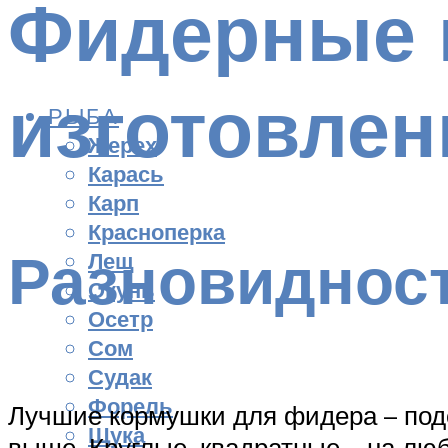
Фидерные 
изготовлен
РЫБА
Жерех
Карась
Карп
Красноперка
Разновидност
Лещ
Окунь
Осетр
Сом
Судак
Форель
Лучшие кормушки для фидера – под
Щука
выше. Круглые, квадратные – на лю