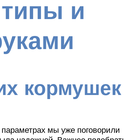
 типы и
руками
их кормушек
 параметрах мы уже поговорили
была надежной. Важнее подобрать