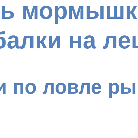
ть мормышк
балки на ле
и по ловле ры