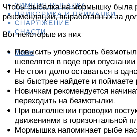
ЗИМНЯЯ РЫБАЛКА
Чтобы рыбалка на мормышку была р
ПРИКОРМКА И ПРИМАНКИ
рекомендаций, выработанных за дол
СНАРЯЖЕНИЕ
СНАСТИ
Вот некоторые из них:
Повысить уловистость безмотыл
Меню
шевелятся в воде при опускании 
Не стоит долго оставаться в одн
вы быстрее найдете и поймаете 
Новичкам рекомендуется начина
переходить на безмотылки.
При выполнении проводки постук
движениями в горизонтальной пл
Мормышка напоминает рыбе насек