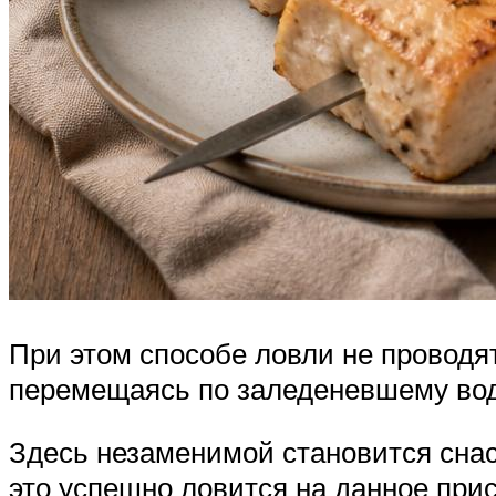
При этом способе ловли не проводят
перемещаясь по заледеневшему во
Здесь незаменимой становится снаст
это успешно ловится на данное при