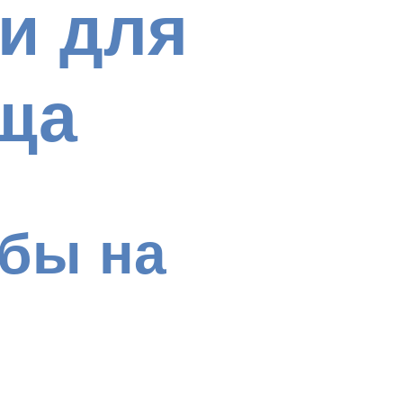
и для
ща
бы на