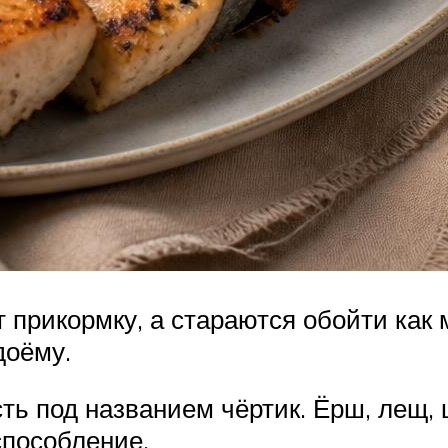
 прикормку, а стараются обойти как
доёму.
ь под названием чёртик. Ёрш, лещ, щ
способление.