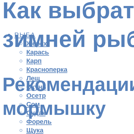
Как выбра
зимней ры
РЫБА
Жерех
Карась
Карп
Красноперка
Рекомендаци
Лещ
Окунь
Осетр
мормышку
Сом
Судак
Форель
Щука